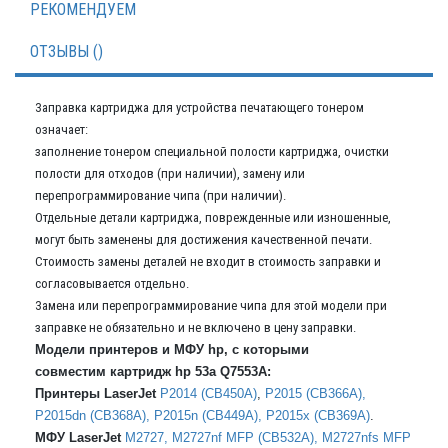
РЕКОМЕНДУЕМ
ОТЗЫВЫ ()
Заправка картриджа для устройства печатающего тонером
означает:
заполнение тонером специальной полости картриджа, очистки
полости для отходов (при наличии), замену или
перепрограммирование чипа (при наличии).
Отдельные детали картриджа, поврежденные или изношенные,
могут быть заменены для достижения качественной печати.
Стоимость замены деталей не входит в стоимость заправки и
согласовывается отдельно.
Замена или перепрограммирование чипа для этой модели при
заправке не обязательно и не включено в цену заправки.
Модели принтеров и МФУ hp,
с которыми
совместим
картридж hp 53a Q7553A:
Принтеры LaserJet
P2014 (CB450A)
,
P2015 (CB366A),
P2015dn (CB368A), P2015n (CB449A), P2015x (CB369A)
.
МФУ LaserJet
M2727, M2727nf MFP (CB532A), M2727nfs MFP